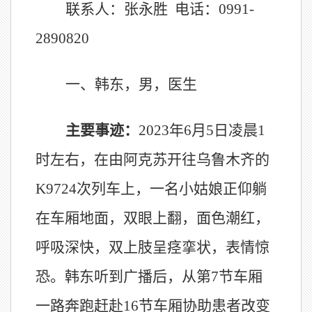
联系人：张永胜 电话：0991-
2890820
一、韩东，男，医生
主要事迹：
2023年6月5日凌晨1
时左右，在由阿克苏开往乌鲁木齐的
K9724次列车上，一名小姑娘正仰躺
在车厢地面，双眼上翻，面色潮红，
呼吸深快，双上肢呈痉挛状，表情惊
恐。韩东听到广播
后，
从第7节车厢
一路奔跑赶赴16节车厢协助患者改变