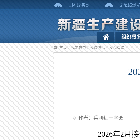
兵团政务网
无障碍浏
组织概
首页
/
我要参与
/
捐赠信息
/
爱心捐赠
2
作者：兵团红十字会
2026年2