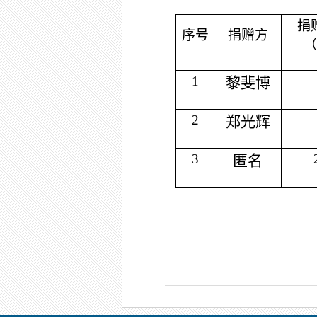
捐
序号
捐赠方
（
1
黎斐博
2
郑光辉
3
匿名