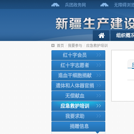
兵团政务网
无障碍浏
组织概
首页
/
我要参与
/
应急救护培训
红十字会员
红十字志愿者
造血干细胞捐献
遗体和人体器官捐
无偿献血
应急救护培训
我要求助
捐赠信息