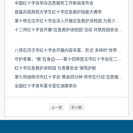
中国红十字会举办志愿服务工作新闻发布会
首届兵团高校大学生红十字应急救护技能大赛举
第十师北屯市红十字会深入开展应急救护进校园 为青少年生命安全筑基固防
十二师红十字会开展“应急救护进校园”活动 共筑校园安全防线
八师石河子市红十字会开展内容丰富、形式 多样的“世界急救日”宣传及 “救护进校园”活动
守护青春，“救”在身边——第十四师昆玉市红十字会在二二四团中学开展应急救护培训
红十字应急救护进校园 为青春安全“保驾护航
第七师胡杨河市红十字会“黄金四分钟 师市在行动”志愿服务项目荣获一等奖
全国红十字青年夏令营在湖南举办
上一页
下一页