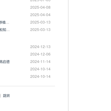
2025-04-08
2025-04-04
2025-03-13
两会声音 | 全国人大代表、中国工程院院士印遇龙：推动我国异种器官移植研究迈向新高地
2025-03-13
两会声音｜复旦大学上海医学院副院长朱同玉：加强器官捐献宣传教育和知识普及
2024-12-13
2024-12-06
2024-11-14
韩启德
2024-10-14
2024-10-14
页
跳转