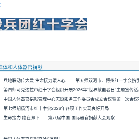
览
新闻动态
信息公开
业务工作
我要参与
遗体和人体器官捐献
第四师可克达拉市红十字会组织开展2026年“世界献血者日”主题宣传活
第七师胡杨河市红十字会2026年各项工作实现良好开局
生命接力 路在脚下——第八届中国-国际器官捐献大会观察
我国人体器官捐献突破6万例！