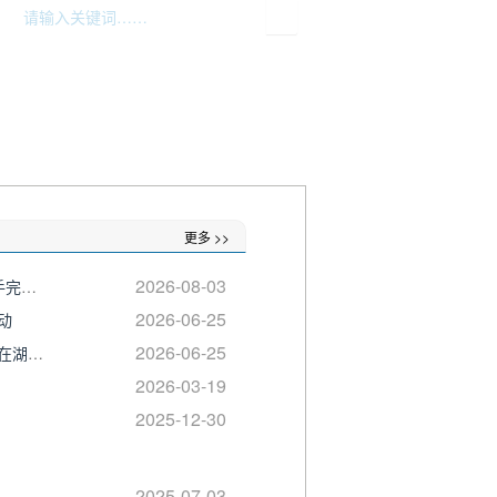
资料库
更多 >>
2026-08-03
兵地联动传大爱 生命接力暖人心 ——第五师双河市、博州红十字会携手完成师市辖区首例人体器官捐献
2026-06-25
动
2026-06-25
中国人体器官捐献管理中心志愿服务工作委员会成立会议暨第一次会议在湖北黄冈举行
2026-03-19
2025-12-30
2025-07-03